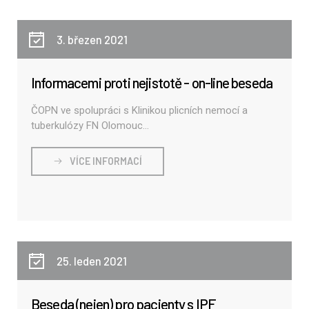
3. březen 2021
Informacemi proti nejistotě - on-line beseda
ČOPN ve spolupráci s Klinikou plicních nemocí a
tuberkulózy FN Olomouc...
VÍCE INFORMACÍ
25. leden 2021
Beseda (nejen) pro pacienty s IPF