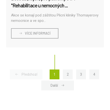
"Rehabilitace u nemocných ...
Akce se konají pod záštitou Plicní kliniky Thomayerovy
nemocnice a ve spo...
VÍCE INFORMACÍ
(current)
(current)
(current)
(current)
Předchozí
1
2
3
4
Další