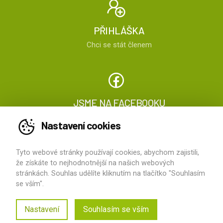
PŘIHLÁŠKA
Chci se stát členem
JSME NA FACEBOOKU
Sledujte nás
Nastavení cookies
Tyto webové stránky používají cookies, abychom zajistili,
2026 ©
ČOPN
, všechna práva vyhrazena
že získáte to nejhodnotnější na našich webových
stránkách. Souhlas udělíte kliknutím na tlačítko "Souhlasím
vytvořilo
HS Computers
se vším".
Kontakty
O ČOPN
Pro pacienty
Nastavení
Souhlasím se vším
Ochrana osobních údajů