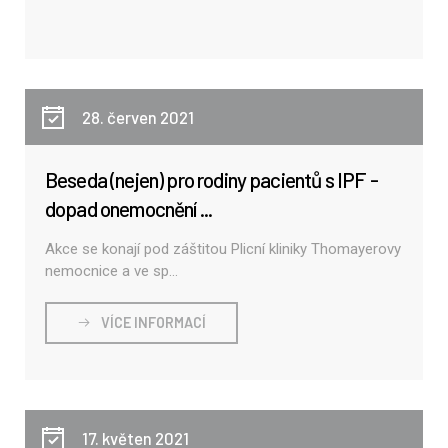
28. červen 2021
Beseda (nejen) pro rodiny pacientů s IPF -
dopad onemocnění ...
Akce se konají pod záštitou Plicní kliniky Thomayerovy
nemocnice a ve sp...
VÍCE INFORMACÍ
17. květen 2021