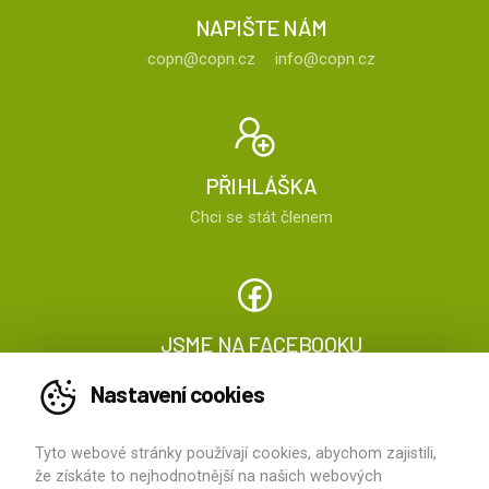
NAPIŠTE NÁM
copn@copn.cz
info@copn.cz
PŘIHLÁŠKA
Chci se stát členem
JSME NA FACEBOOKU
Sledujte nás
Nastavení cookies
Tyto webové stránky používají cookies, abychom zajistili,
2026 ©
ČOPN
, všechna práva vyhrazena
že získáte to nejhodnotnější na našich webových