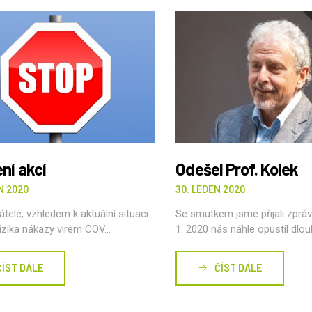
ní akcí
Odešel Prof. Kolek
N 2020
30. LEDEN 2020
átelé, vzhledem k aktuální situaci
Se smutkem jsme přijali zpráv
izika nákazy virem COV...
1. 2020 nás náhle opustil dlouh
ČÍST DÁLE
ČÍST DÁLE