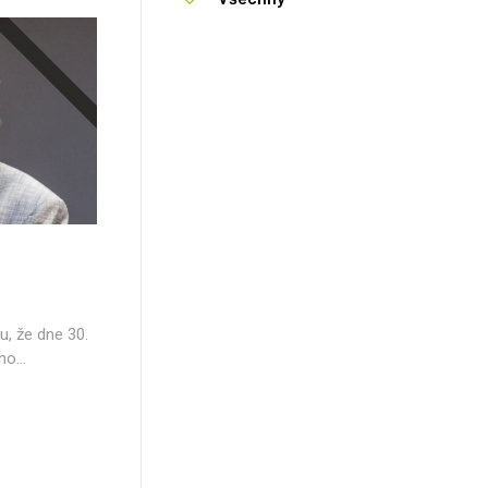
u, že dne 30.
o...