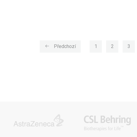
(current)
(current)
(cu
Předchozí
1
2
3