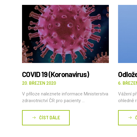
COVID 19 (Koronavirus)
Odlože
20. BŘEZEN 2020
6. BŘEZE
V příloze naleznete informace Ministerstva
Vážení př
zdravotnictví ČR pro pacienty ...
ohledně r
ČÍST DÁLE