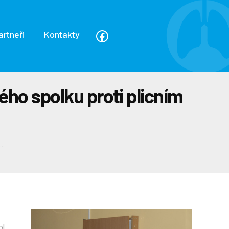
artneři
Kontakty
ho spolku proti plicním
..
ol