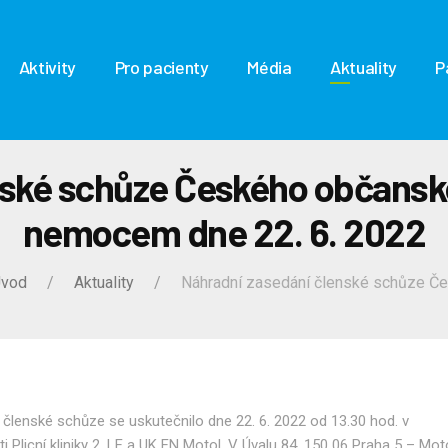
Aktivity
Pro pacienty
Média
Aktuality
P
ské schůze Českého občanské
nemocem dne 22. 6. 2022
vod
Aktuality
Náhradní zasedání členské schůze Če.
členské schůze se uskutečnilo dne 22. 6. 2022 od 13.30 hod. v
i Plicní kliniky 2. LF a UK FN Motol, V Úvalu 84, 150 06 Praha 5 – Mot