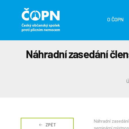
O ČOPN
Náhradní zasedání člen
Ú
Náhradní zasedání 
ZPĚT
seminární místnost