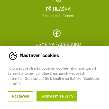
PŘIHLÁŠKA
Chci se stát členem
JSME NA FACEBOOKU
Sledujte nás
Nastavení cookies
Tyto webové stránky používají cookies, abychom zajistili,
2026 ©
ČOPN
, všechna práva vyhrazena
že získáte to nejhodnotnější na našich webových
stránkách. Souhlas udělíte kliknutím na tlačítko "Souhlasím
vytvořilo
HS Computers
se vším".
Kontakty
O ČOPN
Pro pacienty
Nastavení
Souhlasím se vším
Ochrana osobních údajů