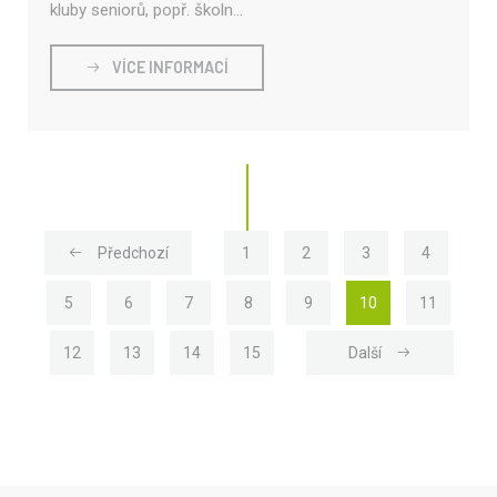
kluby seniorů, popř. školn...
VÍCE INFORMACÍ
(current)
(current)
(current)
(current)
Předchozí
1
2
3
4
(current)
(current)
(current)
(current)
(current)
(current)
(current
5
6
7
8
9
10
11
(current)
(current)
(current)
(current)
12
13
14
15
Další