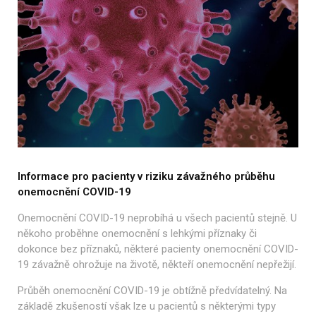
Informace pro pacienty v riziku závažného
průběhu
onemocnění COVID-19
Onemocnění COVID-19 neprobíhá u všech pacientů stejně.
U
někoho proběhne
onemocnění s lehkými příznaky či
dokonce bez příznaků, některé pacienty onemocnění
COVID-
19 závažně ohrožuje na životě, někteří onemocnění nepřežijí.
Průběh onemocnění
COVID-19 je obtížně předvídatelný. Na
základě zkušeností však lze u pacientů s některými
typy