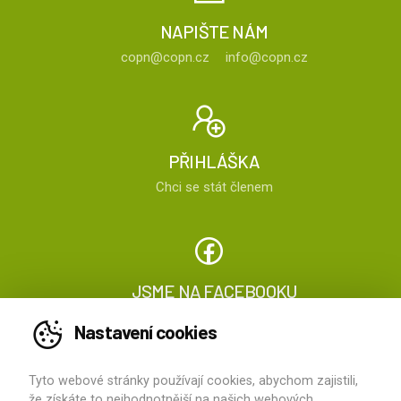
NAPIŠTE NÁM
copn@copn.cz
info@copn.cz
PŘIHLÁŠKA
Chci se stát členem
JSME NA FACEBOOKU
Sledujte nás
Nastavení cookies
Tyto webové stránky používají cookies, abychom zajistili,
2026 ©
ČOPN
, všechna práva vyhrazena
že získáte to nejhodnotnější na našich webových