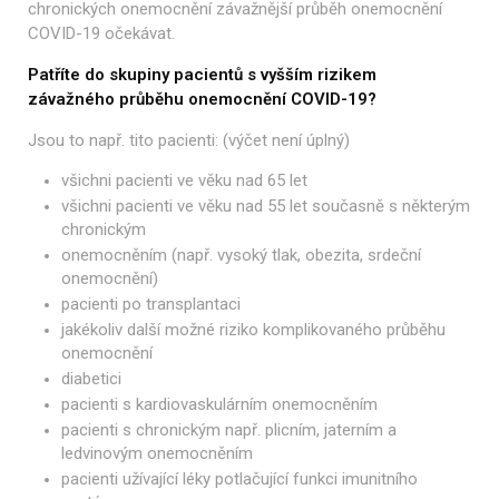
chronických onemocnění závažnější průběh onemocnění
COVID-19 očekávat.
Patříte do skupiny pacientů s vyšším rizikem
závažného
průběhu onemocnění COVID-19?
Jsou to např. tito pacienti: (výčet není úplný)
všichni pacienti ve věku nad 65 let
všichni pacienti ve věku nad 55 let současně s některým
chronickým
onemocněním (např. vysoký tlak, obezita, srdeční
onemocnění)
pacienti po transplantaci
jakékoliv další možné riziko komplikovaného průběhu
onemocnění
diabetici
pacienti s kardiovaskulárním onemocněním
pacienti s chronickým např. plicním, jaterním a
ledvinovým onemocněním
pacienti užívající léky potlačující funkci imunitního