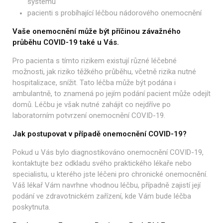
systému
pacienti s probíhající léčbou nádorového onemocnění
Vaše onemocnění může být příčinou závažného
průběhu COVID-19 také u Vás.
Pro pacienta s tímto rizikem existují různé léčebné
možnosti, jak riziko těžkého průběhu, včetně rizika nutné
hospitalizace, snížit. Tato léčba může být podána i
ambulantně, to znamená po jejím podání pacient může odejít
domů. Léčbu je však nutné zahájit co nejdříve po
laboratorním potvrzení onemocnění COVID-19.
Jak postupovat v případě onemocnění COVID-19?
Pokud u Vás bylo diagnostikováno onemocnění COVID-19,
kontaktujte bez odkladu
svého praktického lékaře nebo
specialistu, u kterého jste léčeni pro chronické
onemocnění.
Váš lékař Vám navrhne vhodnou léčbu, případně zajistí její
podání
ve zdravotnickém zařízení, kde Vám bude léčba
poskytnuta.