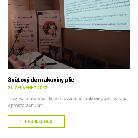
Světový den rakoviny plic
21. ČERVENEC 2022
Tisková konference ke Světovému dni rakoviny plic, konaná
v prostorách Caf...
PROHLÉDNOUT