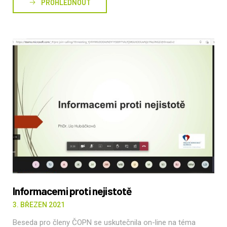
PROHLÉDNOUT
Informacemi proti nejistotě
3. BŘEZEN 2021
Beseda pro členy ČOPN se uskutečnila on-line na téma