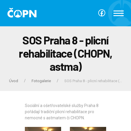
SOS Praha 8 - plicní
rehabilitace (CHOPN,
astma)
Úvod
Fotogalerie
SOS Praha 8 - plicní rehabilitace (...
Sociální a ošetřovatelské služby Praha 8
pořádají tradiční plicní rehabilitace pro
nemocné s astmatem či CHOPN.