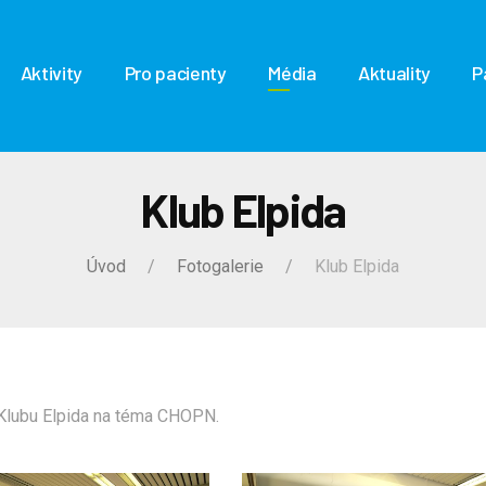
Aktivity
Pro pacienty
Média
Aktuality
P
Klub Elpida
Úvod
Fotogalerie
Klub Elpida
Klubu Elpida na téma CHOPN.