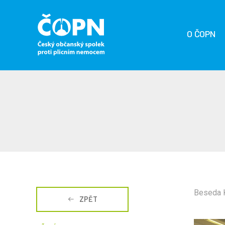
O ČOPN
Beseda 
ZPĚT