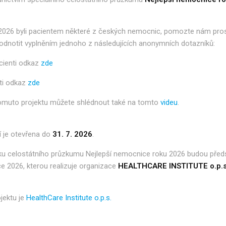
 2026 byli pacientem některé z českých nemocnic, pomozte nám pro
odnotit vyplněním jednoho z následujících anonymních dotazníků:
cienti odkaz
zde
ti odkaz
zde
tomuto projektu můžete shlédnout také na tomto
videu
.
 je otevřena do
31. 7. 2026
.
íku celostátního průzkumu Nejlepší nemocnice roku 2026 budou před
e 2026, kterou realizuje organizace
HEALTHCARE INSTITUTE o.p.s
jektu je
HealthCare Institute o.p.s.