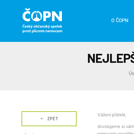
O ČOPN
NEJLEPŠÍ
Ú
Vážení přátelé,
ZPĚT
dovolujeme si vám
nemocnic prostřed