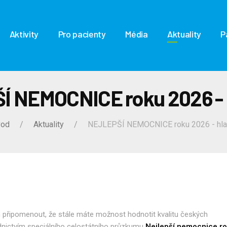
Aktivity
Pro pacienty
Média
Aktuality
P
 NEMOCNICE roku 2026 - 
vod
Aktuality
NEJLEPŠÍ NEMOCNICE roku 2026 - hlas
 připomenout, že stále máte možnost hodnotit kvalitu českých
nictvím speciálního celostátního průzkumu
Nejlepší nemocnice r