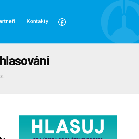
artneři
Kontakty
hlasování
...
oku