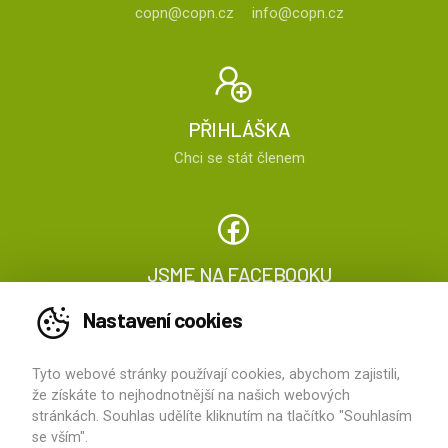
copn@copn.cz
info@copn.cz
PŘIHLÁŠKA
Chci se stát členem
JSME NA FACEBOOKU
Sledujte nás
Nastavení cookies
Tyto webové stránky používají cookies, abychom zajistili,
2026 ©
ČOPN
, všechna práva vyhrazena
že získáte to nejhodnotnější na našich webových
stránkách. Souhlas udělíte kliknutím na tlačítko "Souhlasím
vytvořilo
HS Computers
se vším".