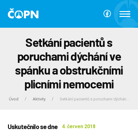
Setkání pacientů s
poruchami dýchání ve
spánku a obstrukčními
plicními nemocemi
Úvod
Aktivity
Setkání pacientů s poruchami dýchán...
Uskutečnilo se dne
4. červen 2018