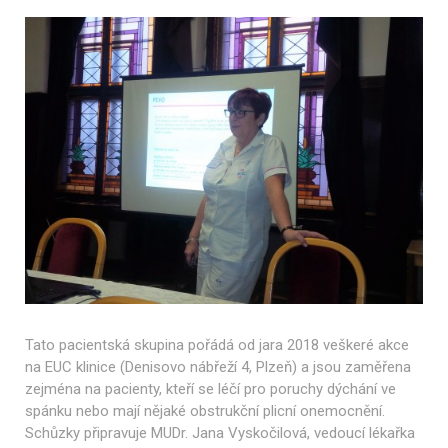
Tato pacientská skupina pořádá od jara 2018 veškeré akce
na EUC klinice (Denisovo nábřeží 4, Plzeň) a jsou zaměřena
zejména na pacienty, kteří se léčí pro poruchy dýchání ve
spánku nebo mají nějaké obstrukční plicní onemocnění.
Schůzky připravuje MUDr. Jana Vyskočilová, vedoucí lékařka