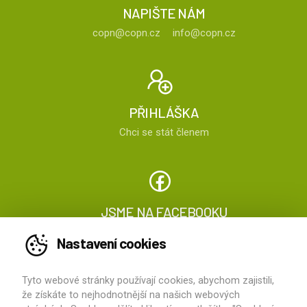
NAPIŠTE NÁM
copn@copn.cz
info@copn.cz
PŘIHLÁŠKA
Chci se stát členem
JSME NA FACEBOOKU
Sledujte nás
Nastavení cookies
Tyto webové stránky používají cookies, abychom zajistili,
2026 ©
ČOPN
, všechna práva vyhrazena
že získáte to nejhodnotnější na našich webových