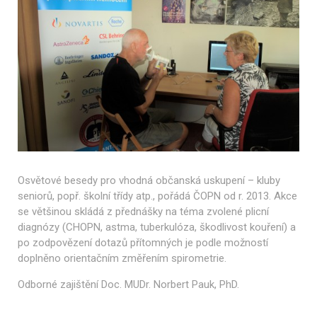
Osvětové besedy pro vhodná občanská uskupení – kluby
seniorů, popř. školní třídy atp., pořádá ČOPN od r. 2013. Akce
se většinou skládá z přednášky na téma zvolené plicní
diagnózy (CHOPN, astma, tuberkulóza, škodlivost kouření) a
po zodpovězení dotazů přítomných je podle možností
doplněno orientačním změřením spirometrie.
Odborné zajištění Doc. MUDr. Norbert Pauk, PhD.